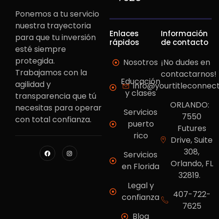
Ponemos a tu servicio
nuestra trayectoria
Enlaces
Información
para que tu inversión
rápidos
de contacto
esté siempre
protegida.
Nosotros
¡No dudes en
Trabajamos con la
contactarnos!
Educación
agilidad y
info@yourtitleconnec
y clases
transparencia que tú
ORLANDO:
necesitas para operar
Servicios
7550
con total confianza.
puerto
Futures
rico
Drive, Suite
308,
Servicios
Orlando, FL
en Florida
32819.
Legal y
407-722-
confianza
7625
Blog