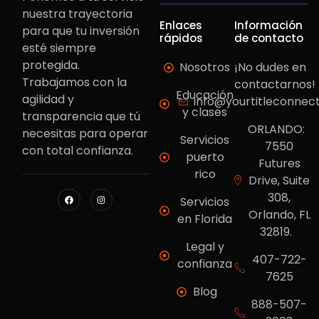
nuestra trayectoria
Enlaces
Información
para que tu inversión
rápidos
de contacto
esté siempre
protegida.
Nosotros
¡No dudes en
Trabajamos con la
contactarnos!
Educación
agilidad y
info@yourtitleconnec
y clases
transparencia que tú
ORLANDO:
necesitas para operar
Servicios
7550
con total confianza.
puerto
Futures
rico
Drive, Suite
308,
Servicios
Orlando, FL
en Florida
32819.
Legal y
407-722-
confianza
7625
Blog
888-507-