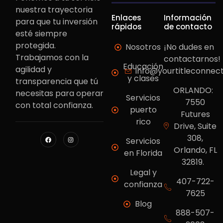
nuestra trayectoria
Enlaces
Información
para que tu inversión
rápidos
de contacto
esté siempre
protegida.
Nosotros
¡No dudes en
Trabajamos con la
contactarnos!
Educación
agilidad y
info@yourtitleconnec
y clases
transparencia que tú
ORLANDO:
necesitas para operar
Servicios
7550
con total confianza.
puerto
Futures
rico
Drive, Suite
308,
Servicios
Orlando, FL
en Florida
32819.
Legal y
407-722-
confianza
7625
Blog
888-507-