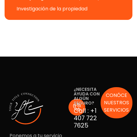
Investigación de la propiedad
¿NECESITA
AYUDA CON
CONÓCE
ALGÚN
NUESTROS
SEGURO?
Call :
+1
SERVICIOS
407 722
7625
Ponemos a tu servicio