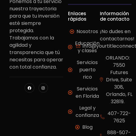
Ponemos a tu servicio
nuestra trayectoria
Enlaces
Información
para que tu inversión
rápidos
de contacto
esté siempre
protegida.
Nosotros
¡No dudes en
Trabajamos con la
contactarnos!
Educación
agilidad y
info@yourtitleconnec
y clases
transparencia que tú
ORLANDO:
necesitas para operar
Servicios
7550
con total confianza.
puerto
Futures
rico
Drive, Suite
308,
Servicios
Orlando, FL
en Florida
32819.
Legal y
407-722-
confianza
7625
Blog
888-507-