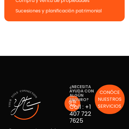
Compra y venta de propiedades
Sucesiones y planificación patrimonial
¿NECESITA
AYUDA CON
CONÓCE
ALGÚN
NUESTROS
SEGURO?
Call :
+1
SERVICIOS
407 722
7625