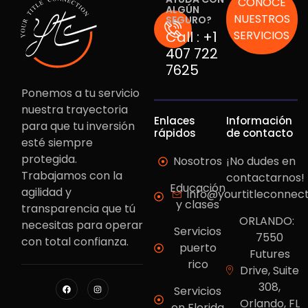
CONÓCE
ALGÚN
NUESTROS
SEGURO?
Call :
+1
SERVICIOS
407 722
7625
Ponemos a tu servicio
nuestra trayectoria
Enlaces
Información
para que tu inversión
rápidos
de contacto
esté siempre
protegida.
Nosotros
¡No dudes en
Trabajamos con la
contactarnos!
Educación
agilidad y
info@yourtitleconnec
y clases
transparencia que tú
ORLANDO:
necesitas para operar
Servicios
7550
con total confianza.
puerto
Futures
rico
Drive, Suite
308,
Servicios
Orlando, FL
en Florida