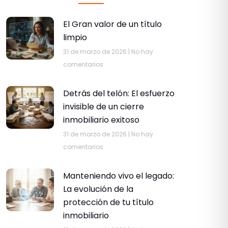
El Gran valor de un título
limpio
31 de marzo de 2026
No hay
comentarios
Detrás del telón: El esfuerzo
invisible de un cierre
inmobiliario exitoso
31 de marzo de 2026
No hay
comentarios
Manteniendo vivo el legado:
La evolución de la
protección de tu título
inmobiliario