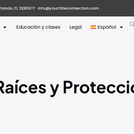
rlando, FL 32819.
info@yourtitleconnection.com
Educación y clases
Legal
Español
Raíces y Protecci