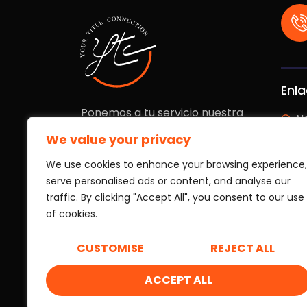
Enla
Ponemos a tu servicio nuestra
N
trayectoria para que tu inversión
We value your privacy
esté siempre protegida.
E
Trabajamos con la agilidad y
We use cookies to enhance your browsing experience,
Se
transparencia que tú necesitas
serve personalised ads or content, and analyse our
para operar con total confianza.
traffic. By clicking "Accept All", you consent to our use
Se
of cookies.
L
CUSTOMISE
REJECT ALL
B
ACCEPT ALL
Copyright © 2026 Your Title Connection. Todos los 