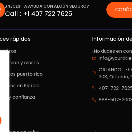
¿NECESITA AYUDA CON ALGÚN SEGURO?
CONÓC
Call :
+1 407 722 7625
ces rápidos
Información d
osotros
¡No dudes en con
info@yourtitl
ducación y clases
ORLANDO: 7550
rvicios puerto rico
308, Orlando, 
rvicios en Florida
407-722-762
egal y confianza
888-507-200
log
derechos reservados.