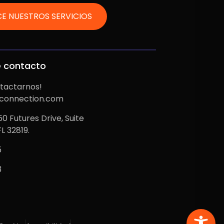
E NUESTROS SERVICIOS
e contacto
tactarnos!
econnection.com
 Futures Drive, Suite
FL 32819.
5
3